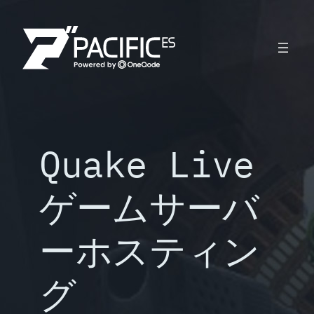
内
容
を
ス
キ
ッ
プ
Quake Live
ゲームサーバ
ーホスティン
グ