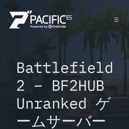
内
容
を
ス
キ
ッ
プ
Battlefield
2 – BF2HUB
Unranked ゲ
ームサーバー