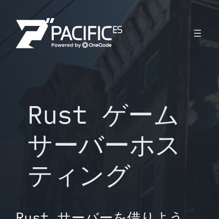
内
容
を
ス
キ
ッ
プ
Rust ゲーム
サーバーホス
ティング
Rust サーバーを借りよう。