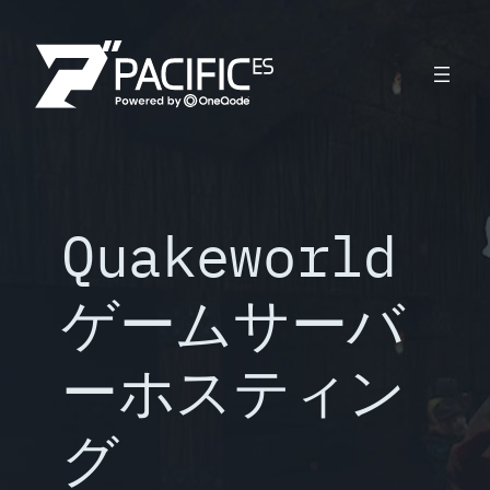
内
容
を
ス
キ
ッ
プ
Quakeworld
ゲームサーバ
ーホスティン
グ