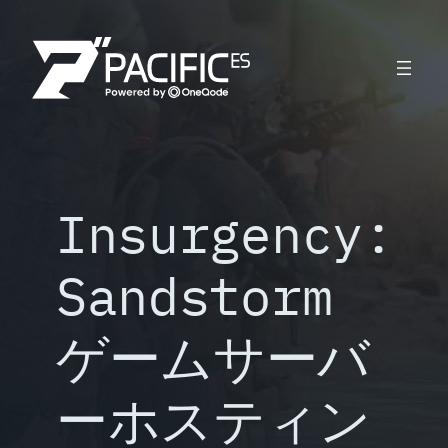
内
容
を
ス
キ
ッ
プ
Insurgency:
Sandstorm
ゲームサーバ
ーホスティン