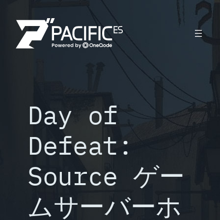
内
容
を
ス
キ
ッ
プ
Day of
Defeat:
Source ゲー
ムサーバーホ