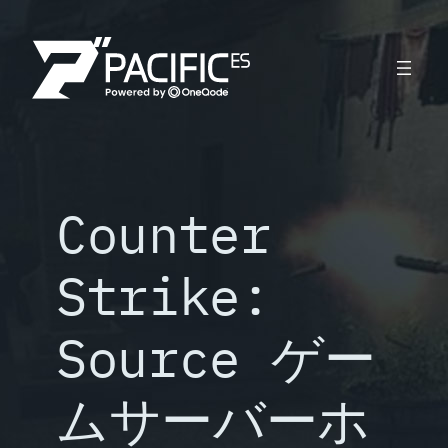
内
容
を
ス
キ
ッ
プ
Counter
Strike:
Source ゲー
ムサーバーホ